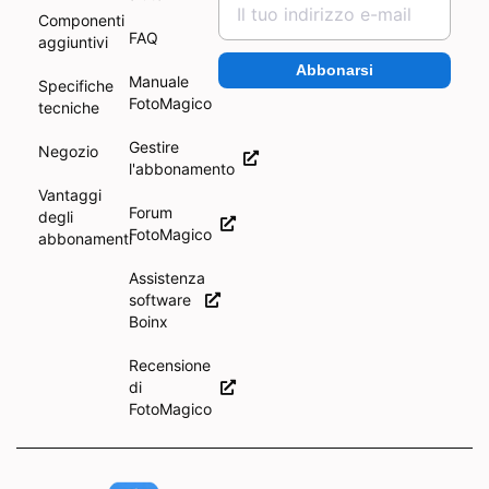
Componenti
FAQ
aggiuntivi
Abbonarsi
Manuale
Specifiche
FotoMagico
tecniche
Gestire
Negozio
l'abbonamento
Vantaggi
Forum
degli
FotoMagico
abbonamenti
Assistenza
software
Boinx
Recensione
di
FotoMagico