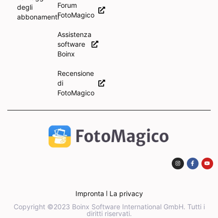
Forum
degli
FotoMagico
abbonamenti
Assistenza
software
Boinx
Recensione
di
FotoMagico
Impronta
La privacy
Copyright ©2023 Boinx Software International GmbH. Tutti i
diritti riservati.