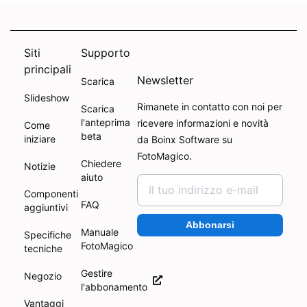
Siti
Supporto
principali
Newsletter
Scarica
Slideshow
Rimanete in contatto con noi per
Scarica
l'anteprima
ricevere informazioni e novità
Come
beta
iniziare
da Boinx Software su
FotoMagico.
Chiedere
Notizie
aiuto
Componenti
FAQ
aggiuntivi
Abbonarsi
Manuale
Specifiche
FotoMagico
tecniche
Gestire
Negozio
l'abbonamento
Vantaggi