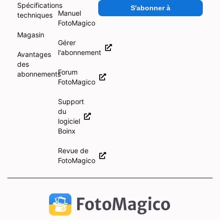
Spécifications
S'abonner à
Manuel
techniques
FotoMagico
Magasin
Gérer
l'abonnement
Avantages
des
Forum
abonnements
FotoMagico
Support
du
logiciel
Boinx
Revue de
FotoMagico