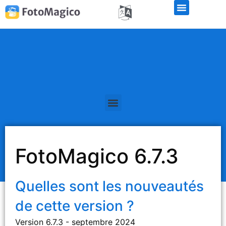
Libérations de la version bêta
FotoMagico 6.7.3
Quelles sont les nouveautés
de cette version ?
Version 6.7.3 - septembre 2024