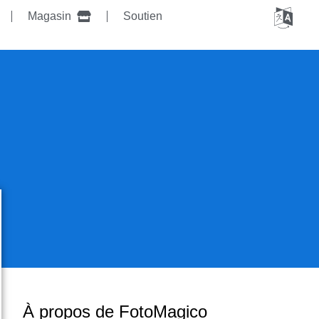
Magasin
Soutien
À propos de FotoMagico