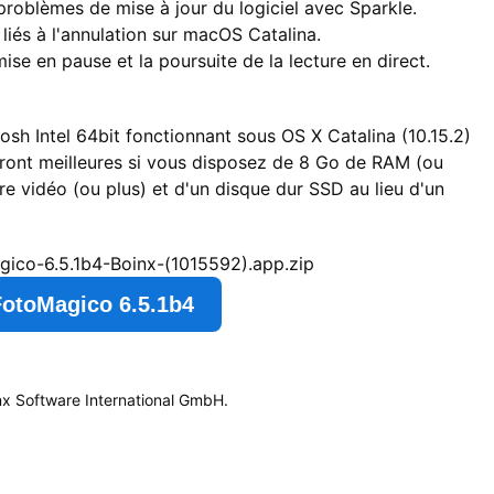
oblèmes de mise à jour du logiciel avec Sparkle.
liés à l'annulation sur macOS Catalina.
se en pause et la poursuite de la lecture en direct.
sh Intel 64bit fonctionnant sous OS X Catalina (10.15.2)
ront meilleures si vous disposez de 8 Go de RAM (ou
 vidéo (ou plus) et d'un disque dur SSD au lieu d'un
gico-6.5.1b4-Boinx-(1015592).app.zip
FotoMagico 6.5.1b4
x Software International GmbH.