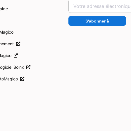
'aide
S'abonner à
oMagico
onnement
Magico
logiciel Boinx
otoMagico