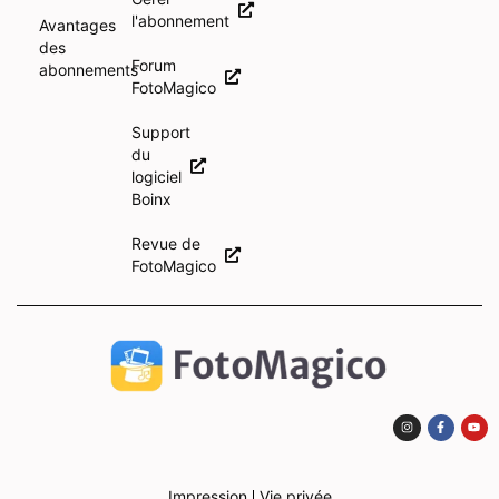
l'abonnement
Avantages
des
Forum
abonnements
FotoMagico
Support
du
logiciel
Boinx
Revue de
FotoMagico
Impression
Vie privée