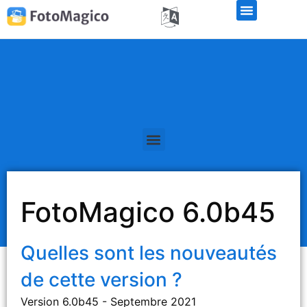
Libérations de la version bêta
FotoMagico 6.0b45
Quelles sont les nouveautés
de cette version ?
Version 6.0b45 - Septembre 2021