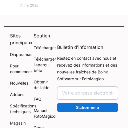
7. mai 2026
Sites
Soutien
principaux
Bulletin d'information
Télécharger
Diaporamas
Restez en contact avec nous et
Télécharger
l'aperçu
recevez des informations et des
Pour
bêta
commencer
nouvelles fraîches de Boinx
Software sur FotoMagico.
Obtenir
Nouvelles
de l'aide
Addons
FAQ
Spécifications
S'abonner à
Manuel
techniques
FotoMagico
Magasin
Gérer