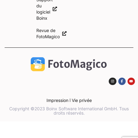
du
logiciel
Boinx
Revue de
FotoMagico
Impression
Vie privée
Copyright ©2023 Boinx Software International GmbH. Tous
droits réservés.