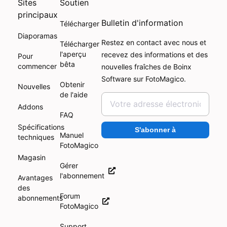
Sites
Soutien
principaux
Bulletin d'information
Télécharger
Diaporamas
Restez en contact avec nous et
Télécharger
l'aperçu
recevez des informations et des
Pour
bêta
commencer
nouvelles fraîches de Boinx
Software sur FotoMagico.
Obtenir
Nouvelles
de l'aide
Addons
FAQ
Spécifications
S'abonner à
Manuel
techniques
FotoMagico
Magasin
Gérer
l'abonnement
Avantages
des
Forum
abonnements
FotoMagico
Support