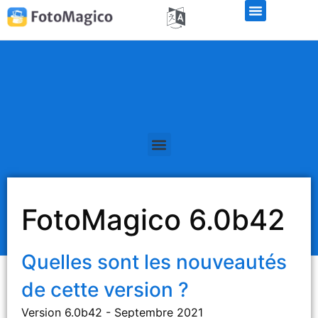
Libérations de la version bêta
FotoMagico 6.0b42
Quelles sont les nouveautés
de cette version ?
Version 6.0b42 - Septembre 2021