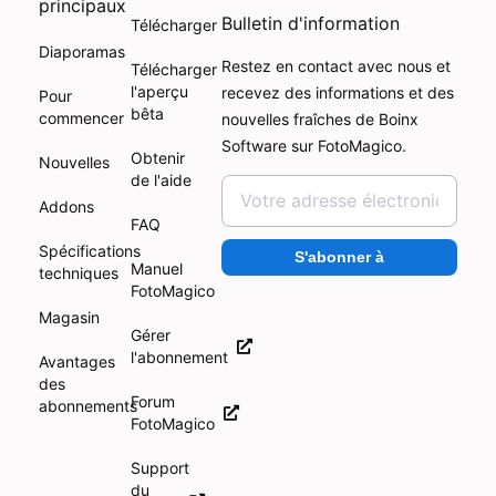
principaux
Bulletin d'information
Télécharger
Diaporamas
Restez en contact avec nous et
Télécharger
l'aperçu
recevez des informations et des
Pour
bêta
commencer
nouvelles fraîches de Boinx
Software sur FotoMagico.
Obtenir
Nouvelles
de l'aide
Addons
FAQ
Spécifications
S'abonner à
Manuel
techniques
FotoMagico
Magasin
Gérer
l'abonnement
Avantages
des
Forum
abonnements
FotoMagico
Support
du