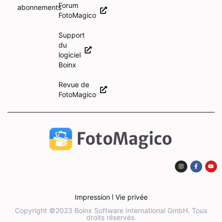
Forum
abonnements
FotoMagico
Support
du
logiciel
Boinx
Revue de
FotoMagico
Impression
Vie privée
Copyright ©2023 Boinx Software International GmbH. Tous
droits réservés.