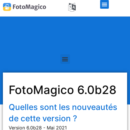
Libérations de la version bêta
FotoMagico 6.0b28
Quelles sont les nouveautés
de cette version ?
Version 6.0b28 - Mai 2021