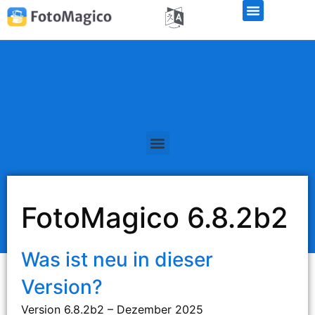
Kostenlose Demo-Version
FotoMagico 6.8.2b2
Was ist neu in dieser
Version?
Version 6.8.2b2 – Dezember 2025