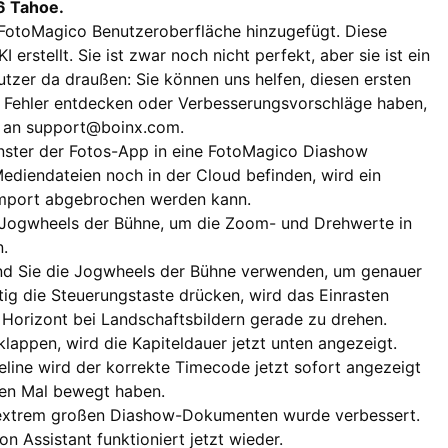
6 Tahoe.
 FotoMagico Benutzeroberfläche hinzugefügt. Diese
rstellt. Sie ist zwar noch nicht perfekt, aber sie ist ein
Nutzer da draußen: Sie können uns helfen, diesen ersten
he Fehler entdecken oder Verbesserungsvorschläge haben,
s an support@boinx.com.
nster der Fotos-App in eine FotoMagico Diashow
 Mediendateien noch in der Cloud befinden, wird ein
 Import abgebrochen werden kann.
er Jogwheels der Bühne, um die Zoom- und Drehwerte in
n.
end Sie die Jogwheels der Bühne verwenden, um genauer
ig die Steuerungstaste drücken, wird das Einrasten
en Horizont bei Landschaftsbildern gerade zu drehen.
appen, wird die Kapiteldauer jetzt unten angezeigt.
line wird der korrekte Timecode jetzt sofort angezeigt
ten Mal bewegt haben.
 extrem großen Diashow-Dokumenten wurde verbessert.
 Assistant funktioniert jetzt wieder.