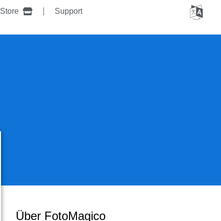
Store
Support
Über FotoMagico