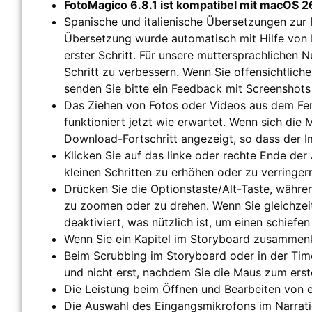
FotoMagico 6.8.1 ist kompatibel mit macOS 2
Spanische und italienische Übersetzungen zur
Übersetzung wurde automatisch mit Hilfe von KI e
erster Schritt. Für unsere muttersprachlichen 
Schritt zu verbessern. Wenn Sie offensichtlic
senden Sie bitte ein Feedback mit Screenshot
Das Ziehen von Fotos oder Videos aus dem Fe
funktioniert jetzt wie erwartet. Wenn sich die
Download-Fortschritt angezeigt, so dass der
Klicken Sie auf das linke oder rechte Ende d
kleinen Schritten zu erhöhen oder zu verringer
Drücken Sie die Optionstaste/Alt-Taste, währ
zu zoomen oder zu drehen. Wenn Sie gleichzeit
deaktiviert, was nützlich ist, um einen schief
Wenn Sie ein Kapitel im Storyboard zusammenkl
Beim Scrubbing im Storyboard oder in der Time
und nicht erst, nachdem Sie die Maus zum ers
Die Leistung beim Öffnen und Bearbeiten von
Die Auswahl des Eingangsmikrofons im Narration