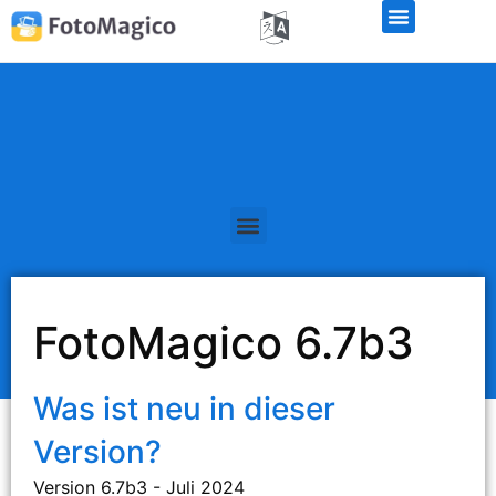
Kostenlose Demo-Version
FotoMagico 6.7b3
Was ist neu in dieser
Version?
Version 6.7b3 - Juli 2024