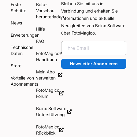
Bleiben Sie mit uns in
Erste
Beta-
Schritte
Vorschau
Verbindung und erhalten Sie
herunterladen
Informationen und aktuelle
News
Neuigkeiten von Boinx Software
Hilfe
über FotoMagico.
Erweiterungen
FAQ
Technische
Daten
FotoMagico®
Handbuch
Newsletter Abonnieren
Store
Mein Abo
Vorteile von
verwalten
Abonnements
FotoMagico
Forum
Boinx Software
Unterstützung
FotoMagico
Rückblick