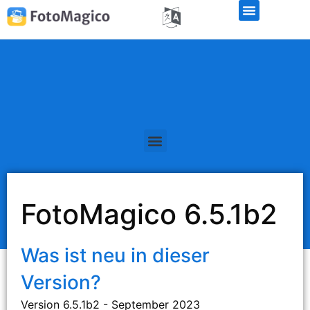
Kostenlose Demo-Version
FotoMagico 6.5.1b2
Was ist neu in dieser
Version?
Version 6.5.1b2 - September 2023