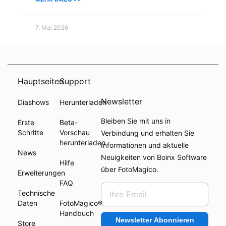
7. Mai 2026
Hauptseiten
Support
Newsletter
Diashows
Herunterladen
Bleiben Sie mit uns in
Erste
Beta-
Schritte
Vorschau
Verbindung und erhalten Sie
herunterladen
Informationen und aktuelle
News
Neuigkeiten von Boinx Software
Hilfe
über FotoMagico.
Erweiterungen
FAQ
Technische
Daten
FotoMagico®
Handbuch
Newsletter Abonnieren
Store