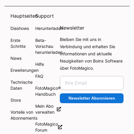
Hauptseiten
Support
Newsletter
Diashows
Herunterladen
Bleiben Sie mit uns in
Erste
Beta-
Schritte
Vorschau
Verbindung und erhalten Sie
herunterladen
Informationen und aktuelle
News
Neuigkeiten von Boinx Software
Hilfe
über FotoMagico.
Erweiterungen
FAQ
Technische
Daten
FotoMagico®
Handbuch
Newsletter Abonnieren
Store
Mein Abo
Vorteile von
verwalten
Abonnements
FotoMagico
Forum