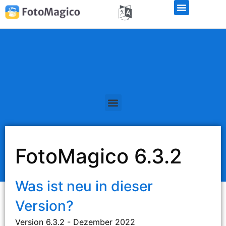
Kostenlose Demo-Version
FotoMagico 6.3.2
Was ist neu in dieser
Version?
Version 6.3.2 - Dezember 2022