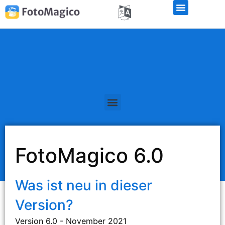
Kostenlose Demo-Version
FotoMagico 6.0
Was ist neu in dieser
Version?
Version 6.0 - November 2021