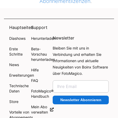
Abonnementlizenzen
.
Hauptseiten
Support
Newsletter
Diashows
Herunterladen
Bleiben Sie mit uns in
Erste
Beta-
Schritte
Vorschau
Verbindung und erhalten Sie
herunterladen
Informationen und aktuelle
News
Neuigkeiten von Boinx Software
Hilfe
über FotoMagico.
Erweiterungen
FAQ
Technische
Daten
FotoMagico®
Handbuch
Newsletter Abonnieren
Store
Mein Abo
Vorteile von
verwalten
Abonnements