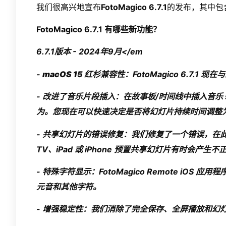
我们很高兴地宣布
FotoMagico 6.7.1
的发布，其中包
FotoMagico 6.7.1 有哪些新功能？
6.7.1版本 - 2024年9月</em
-
macOS 15 红杉兼容性
：FotoMagico 6.7.1 现
-
改进了音乐片段插入
：在故事板/时间线中插入音乐 s
为。您现在可以快速决定是否将幻灯片持续时间调整
-
共享幻灯片的错误修复
：我们修复了一个错误，在
TV、iPad 或 iPhone 预置共享幻灯片有时会产生
-
特殊字符显示
：FotoMagico Remote iO
元音和其他字符。
-
增强稳定性
：我们消除了完全保存、全屏播放和幻