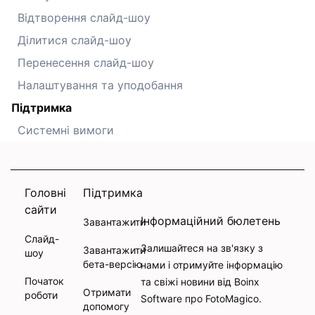
Відтворення слайд-шоу
Ділитися слайд-шоу
Перенесення слайд-шоу
Налаштування та уподобання
Підтримка
Системні вимоги
Головні
Підтримка
сайти
Інформаційний бюлетень
Завантажити
Слайд-
Залишайтеся на зв'язку з
Завантажити
шоу
бета-версію
нами і отримуйте інформацію
Початок
та свіжі новини від Boinx
Отримати
роботи
Software про FotoMagico.
допомогу