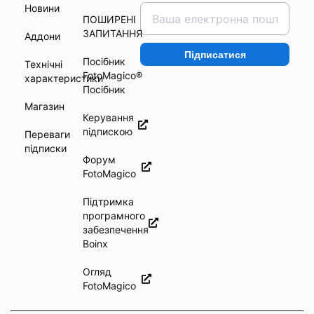
Новини
ПОШИРЕНІ
ЗАПИТАННЯ
Аддони
Підписатися
Посібник
Технічні
FotoMagico®
характеристики
Посібник
Магазин
Керування
підпискою
Переваги
підписки
Форум
FotoMagico
Підтримка
програмного
забезпечення
Boinx
Огляд
FotoMagico