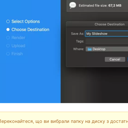
Переконайтеся, що ви вибрали папку на диску з достатн