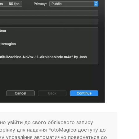
но увійти до свого облікового запису
орінку для надання FotoMagico доступу до
ему управління автоматично повернеться до