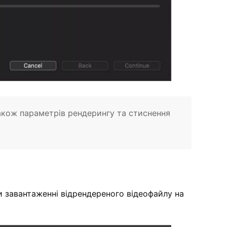
також параметрів рендерингу та стиснення
и завантаженні відрендереного відеофайлу на