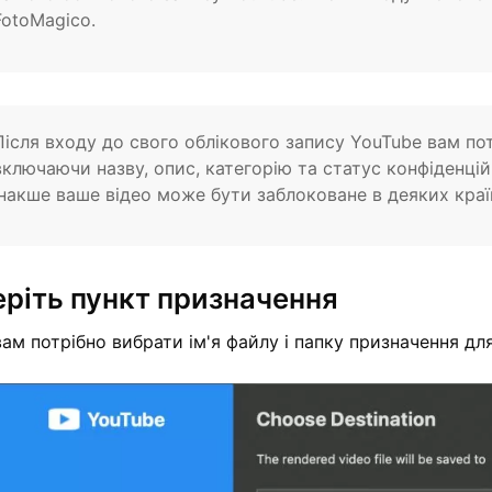
FotoMagico.
Після входу до свого облікового запису YouTube вам по
включаючи назву, опис, категорію та статус конфіденцій
інакше ваше відео може бути заблоковане в деяких краї
ріть пункт призначення
вам потрібно вибрати ім'я файлу і папку призначення дл