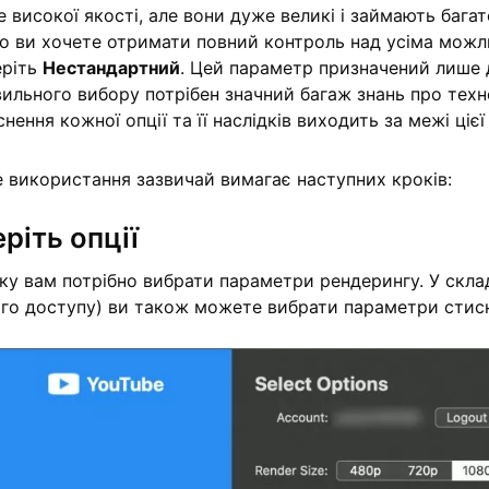
 високої якості, але вони дуже великі і займають багат
о ви хочете отримати повний контроль над усіма можл
еріть
Нестандартний
. Цей параметр призначений лише д
ильного вибору потрібен значний багаж знань про техно
нення кожної опції та її наслідків виходить за межі цієї
е використання зазвичай вимагає наступних кроків:
ріть опції
ку вам потрібно вибрати параметри рендерингу. У скла
ого доступу) ви також можете вибрати параметри стисне