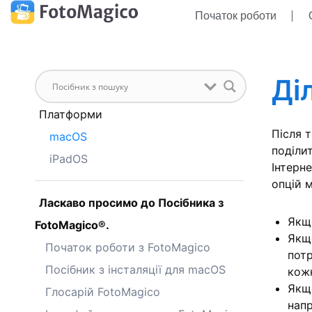
Початок роботи
Ді
Платформи
Після 
macOS
поділи
iPadOS
Інтерне
опцій 
Ласкаво просимо до Посібника з
Якщо
FotoMagico®.
Якщ
Початок роботи з FotoMagico
потр
Посібник з інсталяції для macOS
кож
Якщо
Глосарій FotoMagico
напр