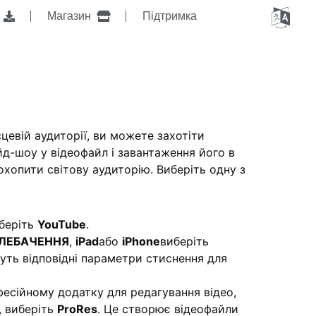
я
Магазин
Підтримка
цевій аудиторії, ви можете захотіти
д-шоу у відеофайл і завантаження його в
 охопити світову аудиторію. Виберіть одну з
иберіть
YouTube
.
ЛЕБАЧЕННЯ
,
iPad
або
iPhone
виберіть
уть відповідні параметри стиснення для
есійному додатку для редагування відео,
s, виберіть
ProRes
. Це створює відеофайли