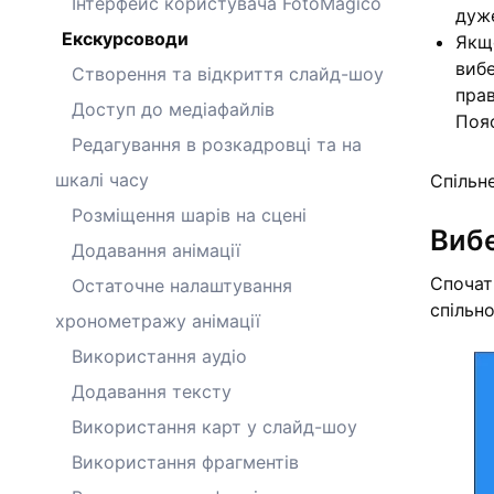
Інтерфейс користувача FotoMagico
дуже
Екскурсоводи
Якщ
виб
Створення та відкриття слайд-шоу
прав
Доступ до медіафайлів
Пояс
Редагування в розкадровці та на
шкалі часу
Спільн
Розміщення шарів на сцені
Вибе
Додавання анімації
Спочат
Остаточне налаштування
спільн
хронометражу анімації
Використання аудіо
Додавання тексту
Використання карт у слайд-шоу
Використання фрагментів