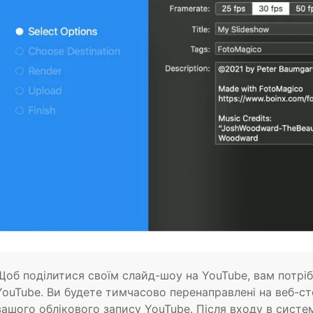
Щоб поділитися своїм слайд-шоу на YouTube, вам потріб
YouTube. Ви будете тимчасово перенаправлені на веб-ст
вашого облікового запису YouTube. Після входу в сист