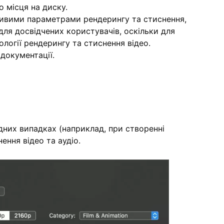
о місця на диску.
ивими параметрами рендерингу та стиснення,
ля досвідчених користувачів, оскільки для
логії рендерингу та стиснення відео.
 документації.
дних випадках (наприклад, при створенні
ння відео та аудіо.