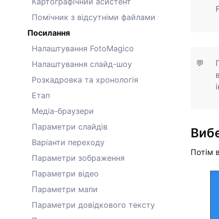
Картографічний асистент
Помічник з відсутніми файлами
Посилання
Налаштування FotoMagico
💬
Налаштування слайд-шоу
Розкадровка та хронологія
Етап
Медіа-браузери
Параметри слайдів
Вибе
Варіанти переходу
Потім 
Параметри зображення
Параметри відео
Параметри мапи
Параметри довідкового тексту