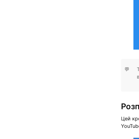
💬
Роз
Цей кр
YouTub