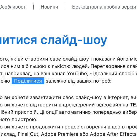
Особливості
Новини
Безкоштовна пробна версі
литися слайд-шоу
того, як ви створили своє слайд-шоу і показали його міс
тися ним з більшою кількістю людей. Перетворення слай
т, наприклад, на ваш канал YouTube, - ідеальний спосіб
меню
Поділитися
залежно від ваших потреб:
 ви хочете завантажити своє слайд-шоу в Інтернет, в
о ви хочете відтворити відрендерений відеофайл на
ТЕ
ібний пристрій. Ці опції автоматично попередньо вибер
ного пристрою.
 ви хочете продовжити процес створення відео в проф
иклад, Final Cut, Adobe Premiere або Adobe After Effect