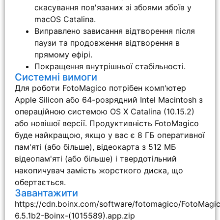
скасування пов'язаних зі збоями збоїв у
macOS Catalina.
Виправлено зависання відтворення після
паузи та продовження відтворення в
прямому ефірі.
Покращення внутрішньої стабільності.
Системні вимоги
Для роботи FotoMagico потрібен комп'ютер
Apple Silicon або 64-розрядний Intel Macintosh з
операційною системою OS X Catalina (10.15.2)
або новішої версії. Продуктивність FotoMagico
буде найкращою, якщо у вас є 8 ГБ оперативної
пам'яті (або більше), відеокарта з 512 МБ
відеопам'яті (або більше) і твердотільний
накопичувач замість жорсткого диска, що
обертається.
Завантажити
https://cdn.boinx.com/software/fotomagico/FotoMagi
6.5.1b2-Boinx-(1015589).app.zip