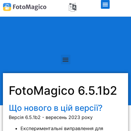
Безкоштовна демо-версія
FotoMagico 6.5.1b2
Що нового в цій версії?
Версія 6.5.1b2 - вересень 2023 року
Експериментальні виправлення для