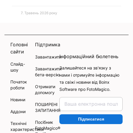
7. Травень 2026 року
Головні
Підтримка
сайти
Інформаційний бюлетень
Завантажити
Слайд-
Залишайтеся на зв'язку з
Завантажити
шоу
бета-версію
нами і отримуйте інформацію
Початок
та свіжі новини від Boinx
Отримати
роботи
Software про FotoMagico.
допомогу
Новини
ПОШИРЕНІ
ЗАПИТАННЯ
Аддони
Підписатися
Посібник
Технічні
FotoMagico®
характеристики