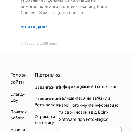
управління ліцензіями, яка більше не
вимагає окремого облікового запису Boinx
Connect. Замість цього просто
ЧИТАТИ ДАЛІ "
7. Травень 2026 року
Головні
Підтримка
сайти
Інформаційний бюлетень
Завантажити
Слайд-
Залишайтеся на зв'язку з
Завантажити
шоу
бета-версію
нами і отримуйте інформацію
Початок
та свіжі новини від Boinx
Отримати
роботи
Software про FotoMagico.
допомогу
Новини