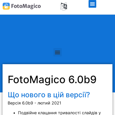
Безкоштовна демо-версія
FotoMagico 6.0b9
Що нового в цій версії?
Версія 6.0b9 - лютий 2021
Подвійне клацання тривалості слайдів у