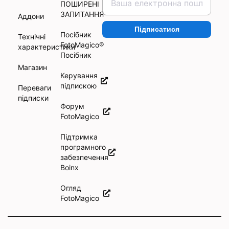
ПОШИРЕНІ
ЗАПИТАННЯ
Аддони
Підписатися
Посібник
Технічні
FotoMagico®
характеристики
Посібник
Магазин
Керування
підпискою
Переваги
підписки
Форум
FotoMagico
Підтримка
програмного
забезпечення
Boinx
Огляд
FotoMagico