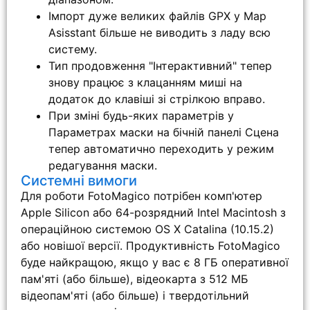
Імпорт дуже великих файлів GPX у Map
Asisstant більше не виводить з ладу всю
систему.
Тип продовження "Інтерактивний" тепер
знову працює з клацанням миші на
додаток до клавіші зі стрілкою вправо.
При зміні будь-яких параметрів у
Параметрах маски на бічній панелі Сцена
тепер автоматично переходить у режим
редагування маски.
Системні вимоги
Для роботи FotoMagico потрібен комп'ютер
Apple Silicon або 64-розрядний Intel Macintosh з
операційною системою OS X Catalina (10.15.2)
або новішої версії. Продуктивність FotoMagico
буде найкращою, якщо у вас є 8 ГБ оперативної
пам'яті (або більше), відеокарта з 512 МБ
відеопам'яті (або більше) і твердотільний