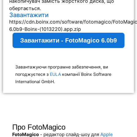
накопичувач замість жорсткого диска, що
обертається.
Завантажити
https://cdn.boinx.com/software/fotomagico/FotoMagi
6.0b9-Boinx-(1013220).app.zip
Завантажити - FotoMagico 6.0b9
Завантажуючи програмне забезпечення, ви
погоджуєтеся з
EULA
компанії Boinx Software
International GmbH.
Про FotoMagico
FotoMagico
- редактор слайд-шоу для
Apple