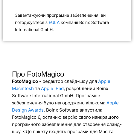
Завантажуючи програмне забезпечення, ви
погоджуєтеся з
EULA
компанії Boinx Software
International GmbH.
Про FotoMagico
FotoMagico
- редактор слайд-шоу для
Apple
Macintosh
та
Apple iPad
, розроблений Boinx
Software International GmbH. Програмне
забезпечення було нагороджено кількома
Apple
Design Awards
. Boinx Software випустила
FotoMagico 6, останню версію свого найкращого
програмного забезпечення для створення слайд-
шоу. <До пакету входять програми для Mac та