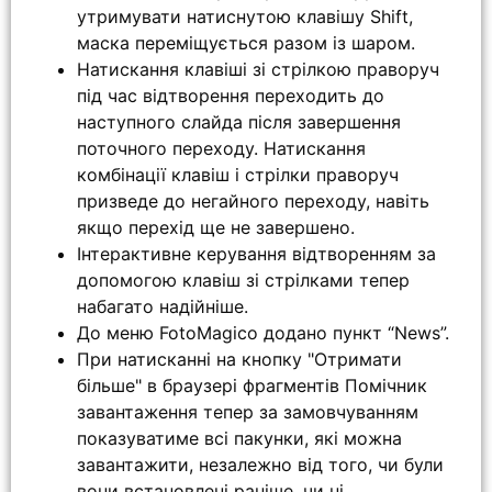
утримувати натиснутою клавішу Shift,
маска переміщується разом із шаром.
Натискання клавіші зі стрілкою праворуч
під час відтворення переходить до
наступного слайда після завершення
поточного переходу. Натискання
комбінації клавіш і стрілки праворуч
призведе до негайного переходу, навіть
якщо перехід ще не завершено.
Інтерактивне керування відтворенням за
допомогою клавіш зі стрілками тепер
набагато надійніше.
До меню FotoMagico додано пункт “News”.
При натисканні на кнопку "Отримати
більше" в браузері фрагментів Помічник
завантаження тепер за замовчуванням
показуватиме всі пакунки, які можна
завантажити, незалежно від того, чи були
вони встановлені раніше, чи ні.