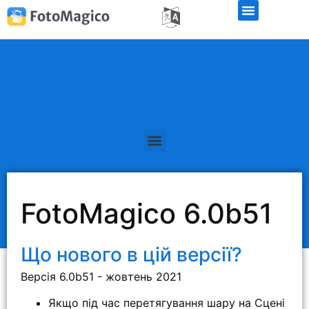
Безкоштовна демо-версія
FotoMagico 6.0b51
Що нового в цій версії?
Версія 6.0b51 - жовтень 2021
Якщо під час перетягування шару на Сцені