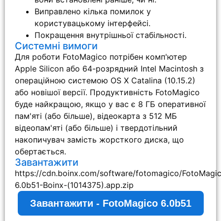
Виправлено кілька помилок у
користувацькому інтерфейсі.
Покращення внутрішньої стабільності.
Системні вимоги
Для роботи FotoMagico потрібен комп'ютер
Apple Silicon або 64-розрядний Intel Macintosh з
операційною системою OS X Catalina (10.15.2)
або новішої версії. Продуктивність FotoMagico
буде найкращою, якщо у вас є 8 ГБ оперативної
пам'яті (або більше), відеокарта з 512 МБ
відеопам'яті (або більше) і твердотільний
накопичувач замість жорсткого диска, що
обертається.
Завантажити
https://cdn.boinx.com/software/fotomagico/FotoMagi
6.0b51-Boinx-(1014375).app.zip
Завантажити - FotoMagico 6.0b51