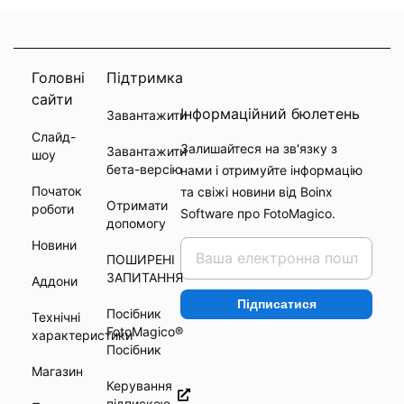
Головні
Підтримка
сайти
Інформаційний бюлетень
Завантажити
Слайд-
Залишайтеся на зв'язку з
Завантажити
шоу
бета-версію
нами і отримуйте інформацію
Початок
та свіжі новини від Boinx
Отримати
роботи
Software про FotoMagico.
допомогу
Новини
ПОШИРЕНІ
ЗАПИТАННЯ
Аддони
Підписатися
Посібник
Технічні
FotoMagico®
характеристики
Посібник
Магазин
Керування
підпискою