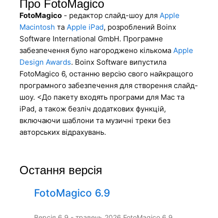
Про FotoMagico
FotoMagico
- редактор слайд-шоу для
Apple
Macintosh
та
Apple iPad
, розроблений Boinx
Software International GmbH. Програмне
забезпечення було нагороджено кількома
Apple
Design Awards
. Boinx Software випустила
FotoMagico 6, останню версію свого найкращого
програмного забезпечення для створення слайд-
шоу. <До пакету входять програми для Mac та
iPad, а також безліч додаткових функцій,
включаючи шаблони та музичні треки без
авторських відрахувань.
Остання версія
FotoMagico 6.9
Версія 6.9 - травень 2026 FotoMagico 6.9