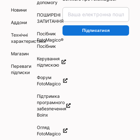
допомогу
Новини
ПОШИРЕНІ
ЗАПИТАННЯ
Аддони
Підписатися
Посібник
Технічні
FotoMagico®
характеристики
Посібник
Магазин
Керування
підпискою
Переваги
підписки
Форум
FotoMagico
Підтримка
програмного
забезпечення
Boinx
Огляд
FotoMagico