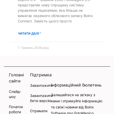
представляє нову спрощену систему
управління ліцензіями, яка більше не
вимагає окремого облікового запису Boinx
Connect. Замість цього просто
ЧИТАТИ ДАЛІ "
7. Травень 2026 року
Головні
Підтримка
сайти
Інформаційний бюлетень
Завантажити
Слайд-
Залишайтеся на зв'язку з
Завантажити
шоу
бета-версію
нами і отримуйте інформацію
Початок
та свіжі новини від Boinx
Отримати
роботи
Software про FotoMagico.