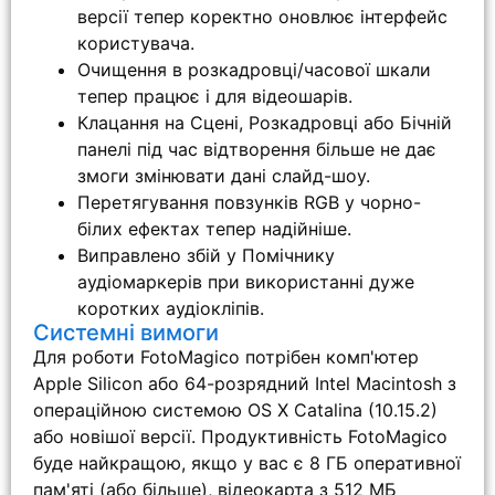
версії тепер коректно оновлює інтерфейс
користувача.
Очищення в розкадровці/часової шкали
тепер працює і для відеошарів.
Клацання на Сцені, Розкадровці або Бічній
панелі під час відтворення більше не дає
змоги змінювати дані слайд-шоу.
Перетягування повзунків RGB у чорно-
білих ефектах тепер надійніше.
Виправлено збій у Помічнику
аудіомаркерів при використанні дуже
коротких аудіокліпів.
Системні вимоги
Для роботи FotoMagico потрібен комп'ютер
Apple Silicon або 64-розрядний Intel Macintosh з
операційною системою OS X Catalina (10.15.2)
або новішої версії. Продуктивність FotoMagico
буде найкращою, якщо у вас є 8 ГБ оперативної
пам'яті (або більше), відеокарта з 512 МБ