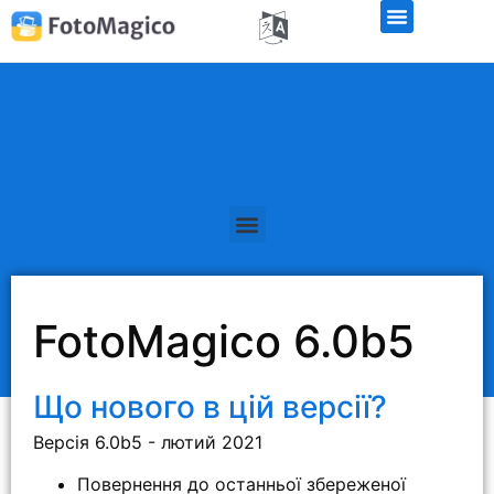
Безкоштовна демо-версія
FotoMagico 6.0b5
Що нового в цій версії?
Версія 6.0b5 - лютий 2021
Повернення до останньої збереженої