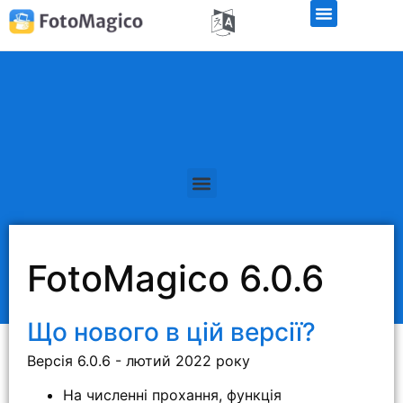
Безкоштовна демо-версія
FotoMagico 6.0.6
Що нового в цій версії?
Версія 6.0.6 - лютий 2022 року
На численні прохання, функція