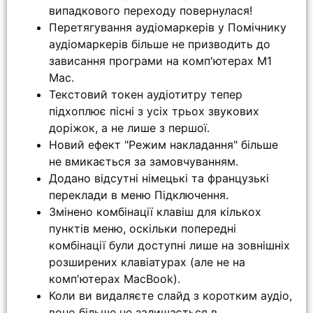
випадкового переходу повернулася!
Перетягування аудіомаркерів у Помічнику
аудіомаркерів більше не призводить до
зависання програми на комп'ютерах M1
Mac.
Текстовий токен аудіотитру тепер
підхоплює пісні з усіх трьох звукових
доріжок, а не лише з першої.
Новий ефект "Режим накладання" більше
не вмикається за замовчуванням.
Додано відсутні німецькі та французькі
переклади в меню Підключення.
Змінено комбінації клавіш для кількох
пунктів меню, оскільки попередні
комбінації були доступні лише на зовнішніх
розширених клавіатурах (але не на
комп'ютерах MacBook).
Коли ви видаляєте слайд з коротким аудіо,
воно більше не залишається в