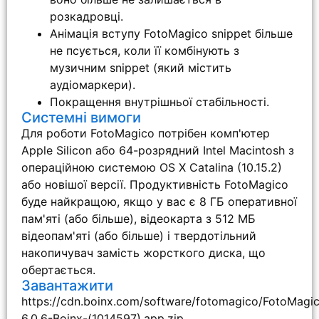
розкадровці.
Анімація вступу FotoMagico snippet більше
не псується, коли її комбінують з
музичним snippet (який містить
аудіомаркери).
Покращення внутрішньої стабільності.
Системні вимоги
Для роботи FotoMagico потрібен комп'ютер
Apple Silicon або 64-розрядний Intel Macintosh з
операційною системою OS X Catalina (10.15.2)
або новішої версії. Продуктивність FotoMagico
буде найкращою, якщо у вас є 8 ГБ оперативної
пам'яті (або більше), відеокарта з 512 МБ
відеопам'яті (або більше) і твердотільний
накопичувач замість жорсткого диска, що
обертається.
Завантажити
https://cdn.boinx.com/software/fotomagico/FotoMagi
6.0.6-Boinx-(1014597).app.zip