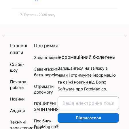
7. Травень 2026 року
Головні
Підтримка
сайти
Інформаційний бюлетень
Завантажити
Слайд-
Залишайтеся на зв'язку з
Завантажити
шоу
бета-версію
нами і отримуйте інформацію
Початок
та свіжі новини від Boinx
Отримати
роботи
Software про FotoMagico.
допомогу
Новини
ПОШИРЕНІ
ЗАПИТАННЯ
Аддони
Підписатися
Посібник
Технічні
FotoMagico®
характеристики