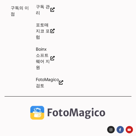
구독 관
구독의 이
리
점
포토매
지코 포
럼
Boinx
소프트
웨어 지
원
FotoMagico
검토