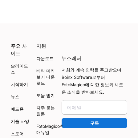
주요 사
지원
이트
뉴스레터
다운로드
슬라이드
저희와 계속 연락을 주고받으며
베타 미리
쇼
보기 다운
Boinx Software로부터
로드
시작하기
FotoMagico에 대한 정보와 새로
운 소식을 받아보세요.
도움 받기
뉴스
자주 묻는
애드온
질문
기술 사양
구독
FotoMagico®
매뉴얼
스토어