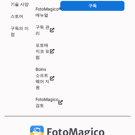
기술 사양
구독
FotoMagico®
매뉴얼
스토어
구독 관
구독의 이
리
점
포토매
지코 포
럼
Boinx
소프트
웨어 지
원
FotoMagico
검토