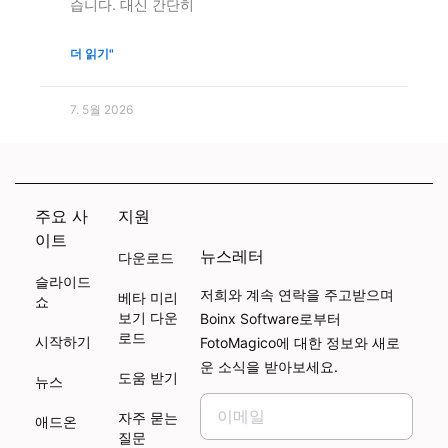
습니다. 대신 간단히
더 읽기"
7. 5월 2026
주요 사
지원
이트
뉴스레터
다운로드
슬라이드
저희와 계속 연락을 주고받으며
베타 미리
쇼
보기 다운
Boinx Software로부터
로드
시작하기
FotoMagico에 대한 정보와 새로
운 소식을 받아보세요.
도움 받기
뉴스
자주 묻는
애드온
질문