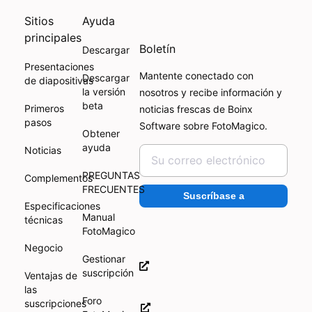
Sitios
Ayuda
principales
Boletín
Descargar
Presentaciones
Mantente conectado con
Descargar
de diapositivas
la versión
nosotros y recibe información y
beta
Primeros
noticias frescas de Boinx
pasos
Software sobre FotoMagico.
Obtener
ayuda
Noticias
PREGUNTAS
Complementos
FRECUENTES
Suscríbase a
Especificaciones
Manual
técnicas
FotoMagico
Negocio
Gestionar
suscripción
Ventajas de
las
Foro
suscripciones