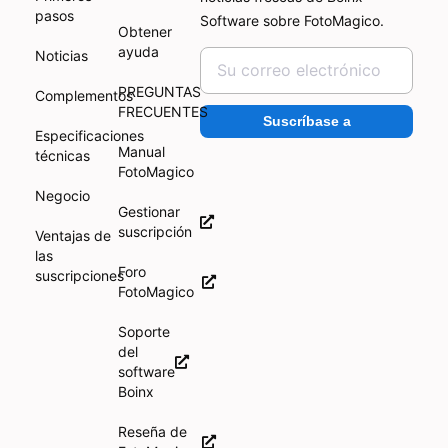
pasos
Software sobre FotoMagico.
Obtener
ayuda
Noticias
PREGUNTAS
Complementos
FRECUENTES
Suscríbase a
Especificaciones
Manual
técnicas
FotoMagico
Negocio
Gestionar
suscripción
Ventajas de
las
Foro
suscripciones
FotoMagico
Soporte
del
software
Boinx
Reseña de