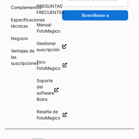
PREGUNTAS
Complementos
FRECUENTES
Suscríbase a
Especificaciones
Manual
técnicas
FotoMagico
Negocio
Gestionar
suscripción
Ventajas de
las
Foro
suscripciones
FotoMagico
Soporte
del
software
Boinx
Reseña de
FotoMagico