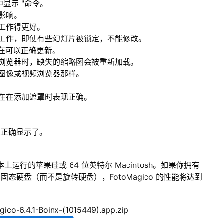
显示 "命令。
影响。
工作得更好。
工作，即使有些幻灯片被锁定，不能修改。
现在可以正确更新。
浏览器时，缺失的缩略图会被重新加载。
图像或视频浏览器那样。
在在添加遮罩时表现正确。
又能正确显示了。
) 或更新版本上运行的苹果硅或 64 位英特尔 Macintosh。如果你拥有
固态硬盘（而不是旋转硬盘），FotoMagico 的性能将达到
ico-6.4.1-Boinx-(1015449).app.zip