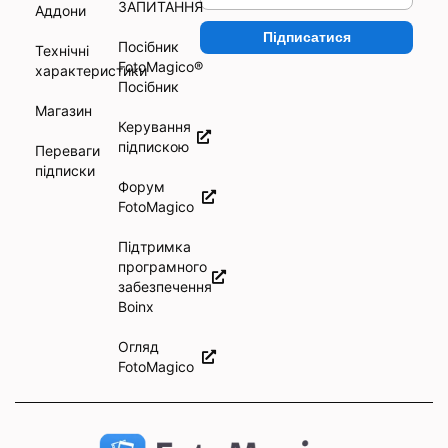
ЗАПИТАННЯ
Аддони
Підписатися
Посібник
Технічні
FotoMagico®
характеристики
Посібник
Магазин
Керування
підпискою
Переваги
підписки
Форум
FotoMagico
Підтримка
програмного
забезпечення
Boinx
Огляд
FotoMagico