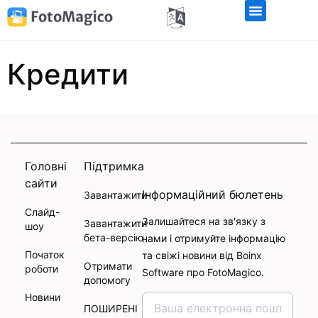
Кредити
Головні
Підтримка
сайти
Інформаційний бюлетень
Завантажити
Слайд-
Залишайтеся на зв'язку з
Завантажити
шоу
бета-версію
нами і отримуйте інформацію
Початок
та свіжі новини від Boinx
Отримати
роботи
Software про FotoMagico.
допомогу
Новини
ПОШИРЕНІ