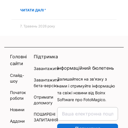
ЧИТАТИ ДАЛІ "
7. Травень 2026 року
Головні
Підтримка
сайти
Інформаційний бюлетень
Завантажити
Слайд-
Залишайтеся на зв'язку з
Завантажити
шоу
бета-версію
нами і отримуйте інформацію
Початок
та свіжі новини від Boinx
Отримати
роботи
Software про FotoMagico.
допомогу
Новини
ПОШИРЕНІ
ЗАПИТАННЯ
Аддони