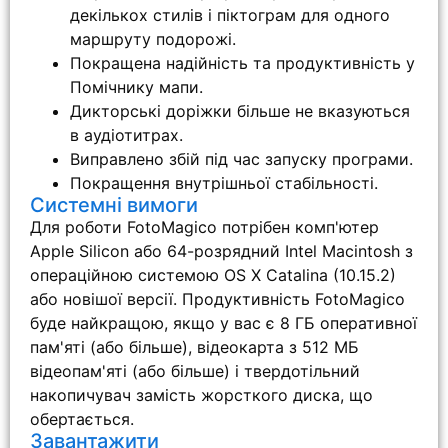
декількох стилів і піктограм для одного
маршруту подорожі.
Покращена надійність та продуктивність у
Помічнику мапи.
Дикторські доріжки більше не вказуються
в аудіотитрах.
Виправлено збій під час запуску програми.
Покращення внутрішньої стабільності.
Системні вимоги
Для роботи FotoMagico потрібен комп'ютер
Apple Silicon або 64-розрядний Intel Macintosh з
операційною системою OS X Catalina (10.15.2)
або новішої версії. Продуктивність FotoMagico
буде найкращою, якщо у вас є 8 ГБ оперативної
пам'яті (або більше), відеокарта з 512 МБ
відеопам'яті (або більше) і твердотільний
накопичувач замість жорсткого диска, що
обертається.
Завантажити