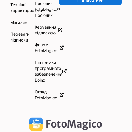
Підписатися
Посібник
Технічні
FotoMagico®
характеристики
Посібник
Магазин
Керування
підпискою
Переваги
підписки
Форум
FotoMagico
Підтримка
програмного
забезпечення
Boinx
Огляд
FotoMagico