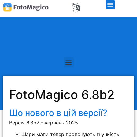
Безкоштовна демо-версія
FotoMagico 6.8b2
Що нового в цій версії?
Версія 6.8b2 - червень 2025
Шари мапи тепер пропонують гнучкість