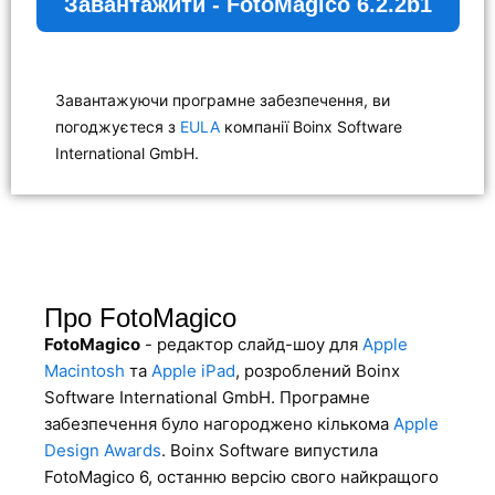
Завантажити - FotoMagico 6.2.2b1
Завантажуючи програмне забезпечення, ви
погоджуєтеся з
EULA
компанії Boinx Software
International GmbH.
Про FotoMagico
FotoMagico
- редактор слайд-шоу для
Apple
Macintosh
та
Apple iPad
, розроблений Boinx
Software International GmbH. Програмне
забезпечення було нагороджено кількома
Apple
Design Awards
. Boinx Software випустила
FotoMagico 6, останню версію свого найкращого