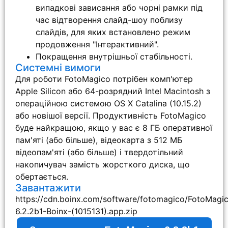
випадкові зависання або чорні рамки під
час відтворення слайд-шоу поблизу
слайдів, для яких встановлено режим
продовження "Інтерактивний".
Покращення внутрішньої стабільності.
Системні вимоги
Для роботи FotoMagico потрібен комп'ютер
Apple Silicon або 64-розрядний Intel Macintosh з
операційною системою OS X Catalina (10.15.2)
або новішої версії. Продуктивність FotoMagico
буде найкращою, якщо у вас є 8 ГБ оперативної
пам'яті (або більше), відеокарта з 512 МБ
відеопам'яті (або більше) і твердотільний
накопичувач замість жорсткого диска, що
обертається.
Завантажити
https://cdn.boinx.com/software/fotomagico/FotoMagi
6.2.2b1-Boinx-(1015131).app.zip