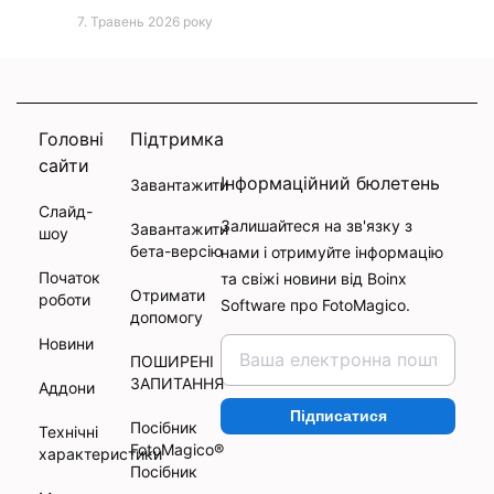
7. Травень 2026 року
Головні
Підтримка
сайти
Інформаційний бюлетень
Завантажити
Слайд-
Залишайтеся на зв'язку з
Завантажити
шоу
бета-версію
нами і отримуйте інформацію
Початок
та свіжі новини від Boinx
Отримати
роботи
Software про FotoMagico.
допомогу
Новини
ПОШИРЕНІ
ЗАПИТАННЯ
Аддони
Підписатися
Посібник
Технічні
FotoMagico®
характеристики
Посібник