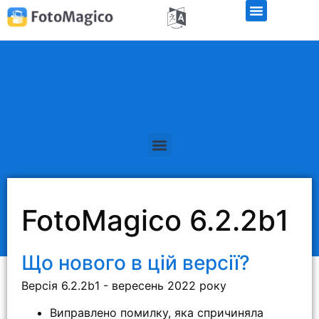
Безкоштовна демо-версія
FotoMagico 6.2.2b1
Що нового в цій версії?
Версія 6.2.2b1 - вересень 2022 року
Виправлено помилку, яка спричиняла