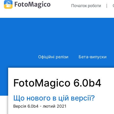
Початок роботи
Офіційні релізи
Бета-випуски
FotoMagico 6.0b4
Що нового в цій версії?
Версія 6.0b4 - лютий 2021