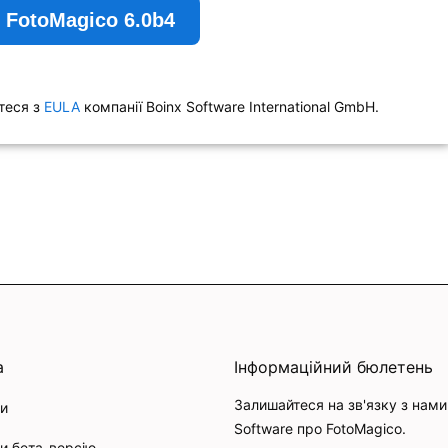
 FotoMagico 6.0b4
теся з
EULA
компанії Boinx Software International GmbH.
а
Інформаційний бюлетень
Залишайтеся на зв'язку з нами 
и
Software про FotoMagico.
и бета-версію