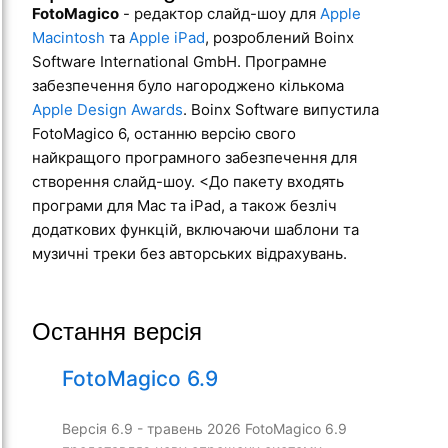
FotoMagico
- редактор слайд-шоу для
Apple
Macintosh
та
Apple iPad
, розроблений Boinx
Software International GmbH. Програмне
забезпечення було нагороджено кількома
Apple Design Awards
. Boinx Software випустила
FotoMagico 6, останню версію свого
найкращого програмного забезпечення для
створення слайд-шоу. <До пакету входять
програми для Mac та iPad, а також безліч
додаткових функцій, включаючи шаблони та
музичні треки без авторських відрахувань.
Остання версія
FotoMagico 6.9
Версія 6.9 - травень 2026 FotoMagico 6.9