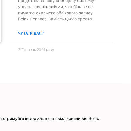
представляє нову спрощену систему
управління ліцензіями, яка більше не
вимагає окремого облікового запису
Boinx Connect. Замість цього просто
ЧИТАТИ ДАЛІ "
7. Травень 2026 року
і отримуйте інформацію та свіжі новини від Boinx