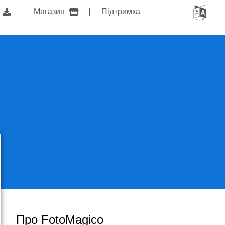
я
Магазин
Підтримка
Про FotoMagico