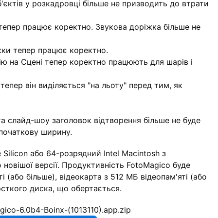
'єктів у розкадровці більше не призводить до втрати
тепер працює коректно. Звукова доріжка більше не
жки тепер працює коректно.
ю на Сцені тепер коректно працюють для шарів і
епер він виділяється "на льоту" перед тим, як
а слайд-шоу заголовок відтворення більше не буде
 початкову ширину.
Silicon або 64-розрядний Intel Macintosh з
о новішої версії. Продуктивність FotoMagico буде
 (або більше), відеокарта з 512 МБ відеопам'яті (або
рсткого диска, що обертається.
gico-6.0b4-Boinx-(1013110).app.zip