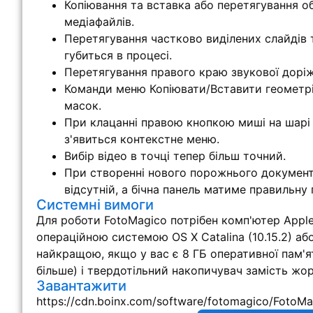
Копіювання та вставка або перетягування об
медіафайлів.
Перетягування частково виділених слайдів 
губиться в процесі.
Перетягування правого краю звукової дорі
Команди меню Копіювати/Вставити геометрі
масок.
При клацанні правою кнопкою миші на шарі т
з'явиться контекстне меню.
Вибір відео в точці тепер більш точний.
При створенні нового порожнього документ
відсутній, а бічна панель матиме правильну
Системні вимоги
Для роботи FotoMagico потрібен комп'ютер Apple 
операційною системою OS X Catalina (10.15.2) аб
найкращою, якщо у вас є 8 ГБ оперативної пам'яті
більше) і твердотільний накопичувач замість жо
Завантажити
https://cdn.boinx.com/software/fotomagico/FotoMa