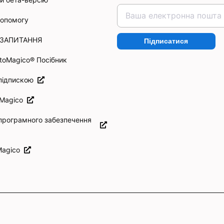
допомогу
 ЗАПИТАННЯ
Підписатися
otoMagico® Посібник
 підпискою
oMagico
програмного забезпечення
Magico