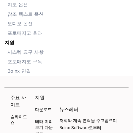
지도 옵션
참조 텍스트 옵션
오디오 옵션
포토매지코 효과
지원
시스템 요구 사항
포토매지코 구독
Boinx 연결
주요 사
지원
이트
뉴스레터
다운로드
슬라이드
저희와 계속 연락을 주고받으며
베타 미리
쇼
보기 다운
Boinx Software로부터