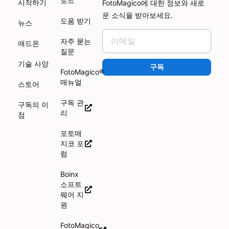
로드
시작하기
FotoMagico에 대한 정보와 새로
운 소식을 받아보세요.
도움 받기
뉴스
자주 묻는
애드온
질문
기술 사양
구독
FotoMagico®
매뉴얼
스토어
구독 관
구독의 이
리
점
포토매
지코 포
럼
Boinx
소프트
웨어 지
원
FotoMagico