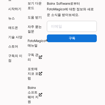
보기 다운
Boinx Software로부터
로드
시작하기
FotoMagico에 대한 정보와 새로
운 소식을 받아보세요.
도움 받기
뉴스
자주 묻는
애드온
질문
기술 사양
구독
FotoMagico®
매뉴얼
스토어
구독 관
구독의 이
리
점
포토매
지코 포
럼
Boinx
소프트
웨어 지
원