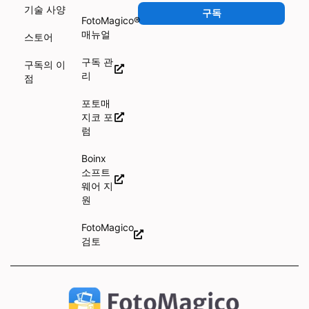
기술 사양
구독
FotoMagico®
매뉴얼
스토어
구독 관
구독의 이
리
점
포토매
지코 포
럼
Boinx
소프트
웨어 지
원
FotoMagico
검토