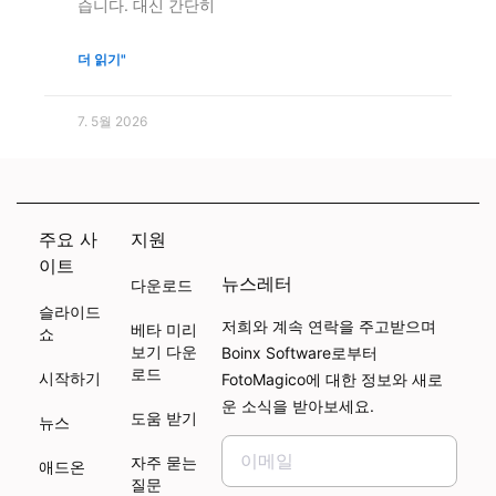
습니다. 대신 간단히
더 읽기"
7. 5월 2026
주요 사
지원
이트
뉴스레터
다운로드
슬라이드
저희와 계속 연락을 주고받으며
베타 미리
쇼
보기 다운
Boinx Software로부터
로드
시작하기
FotoMagico에 대한 정보와 새로
운 소식을 받아보세요.
도움 받기
뉴스
자주 묻는
애드온
질문