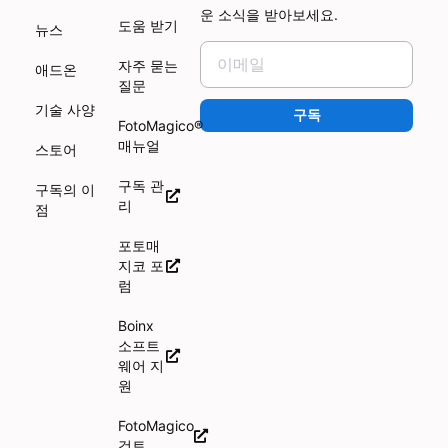
운 소식을 받아보세요.
도움 받기
뉴스
자주 묻는
애드온
질문
기술 사양
구독
FotoMagico®
매뉴얼
스토어
구독 관
구독의 이
리
점
포토매
지코 포
럼
Boinx
소프트
웨어 지
원
FotoMagico
검토