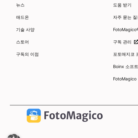
뉴스
도움 받기
애드온
자주 묻는 질
기술 사양
FotoMagic
스토어
구독 관리
구독의 이점
포토매지코
Boinx 소
FotoMagic