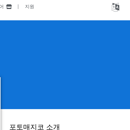
토어
지원
포토매지코 소개