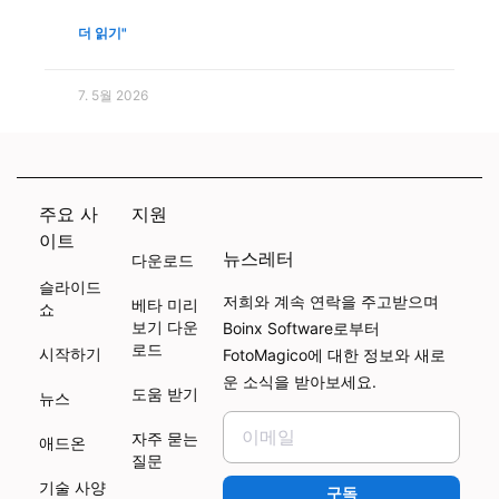
더 읽기"
7. 5월 2026
주요 사
지원
이트
뉴스레터
다운로드
슬라이드
저희와 계속 연락을 주고받으며
베타 미리
쇼
보기 다운
Boinx Software로부터
로드
시작하기
FotoMagico에 대한 정보와 새로
운 소식을 받아보세요.
도움 받기
뉴스
자주 묻는
애드온
질문
기술 사양
구독