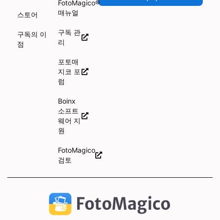
FotoMagico®
매뉴얼
스토어
구독 관
구독의 이
리
점
포토매
지코 포
럼
Boinx
소프트
웨어 지
원
FotoMagico
검토