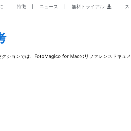
に
特徴
ニュース
無料トライアル
ス
考
クションでは、FotoMagico for Macのリファレンスド