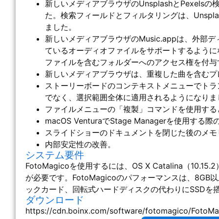
新しいメディアブラウザのUnsplashとPexe
た。検索フィールドとフィルタリングは、Unspla
ました。
新しいメディアブラウザのMusic.appは、外部
ているオーディオファイルをサポートするように
ファイルを含むフォルダーへのアクセス権を付与
新しいメディアブラウザは、重複した曲を含むプ
ストーリーボードのコンテキストメニューでトラ
でなく、選択範囲全体に適用されるようになりま
ファイルメニューの「複製」コマンドを使用する
macOS VenturaでStage Managerを
スライドショーのドキュメントを閉じた後のメモ
内部安定性の改善。
システム要件
FotoMagicoを使用するには、OS X Catalina（10.15.2）
が必要です。FotoMagicoのパフォーマンスは、8G
ックカード、回転式ハードディスクの代わりにSSDを
ダウンロード
https://cdn.boinx.com/software/fotomagico/FotoMag