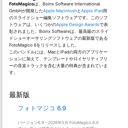
FotoMagico
は、Boinx Software International
GmbHが開発した
Apple Macintosh
と
Apple iPad
用
のスライドショー編集ソフトウェアです。このソフ
トウェアは、いくつかの
Apple Design Awards
で表
彰されました。Boinx Softwareは、最高級のスライ
ドショーオーサリングソフトウェアの最新版である
FotoMagico 6をリリースしました。
このバンドルには、MacとiPadの両方のアプリケー
ションに加えて、テンプレートやロイヤリティフリ
ーの音楽トラックを含む大量の特典が含まれていま
す。
最新版
フォトマジコ 6.9
バージョン6.9 - 2026年5月 FotoMagico 6.9