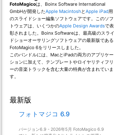
FotoMagico
は、Boinx Software International
GmbHが開発した
Apple Macintosh
と
Apple iPad
用
のスライドショー編集ソフトウェアです。このソフ
トウェアは、いくつかの
Apple Design Awards
で表
彰されました。Boinx Softwareは、最高級のスライ
ドショーオーサリングソフトウェアの最新版である
FotoMagico 6をリリースしました。
このバンドルには、MacとiPadの両方のアプリケー
ションに加えて、テンプレートやロイヤリティフリ
ーの音楽トラックを含む大量の特典が含まれていま
す。
最新版
フォトマジコ 6.9
バージョン6.9 - 2026年5月 FotoMagico 6.9