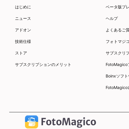
はじめに
ベータ版プ
ニュース
ヘルプ
アドオン
よくあるご
技術仕様
フォトマジ
ストア
サブスクリ
サブスクリプションのメリット
FotoMag
Boinxソ
FotoMagi