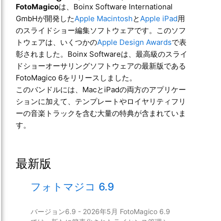
FotoMagico
は、Boinx Software International
GmbHが開発した
Apple Macintosh
と
Apple iPad
用
のスライドショー編集ソフトウェアです。このソフ
トウェアは、いくつかの
Apple Design Awards
で表
彰されました。Boinx Softwareは、最高級のスライ
ドショーオーサリングソフトウェアの最新版である
FotoMagico 6をリリースしました。
このバンドルには、MacとiPadの両方のアプリケー
ションに加えて、テンプレートやロイヤリティフリ
ーの音楽トラックを含む大量の特典が含まれていま
す。
最新版
フォトマジコ 6.9
バージョン6.9 - 2026年5月 FotoMagico 6.9